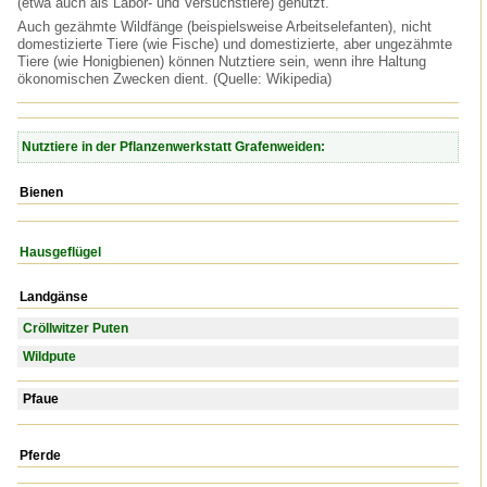
(etwa auch als Labor- und Versuchstiere) genutzt.
Auch gezähmte Wildfänge (beispielsweise Arbeitselefanten), nicht
domestizierte Tiere (wie Fische) und domestizierte, aber ungezähmte
Tiere (wie Honigbienen) können Nutztiere sein, wenn ihre Haltung
ökonomischen Zwecken dient. (Quelle: Wikipedia)
Nutztiere in der Pflanzenwerkstatt Grafenweiden:
Bienen
Hausgeflügel
Landgänse
Cröllwitzer Puten
Wildpute
Pfaue
Pferde