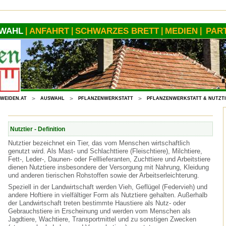
WAHL
ANFAHRT
SCHWARZES BRETT
MEDIEN
PAR
|
|
|
|
WEIDEN.AT
>
AUSWAHL
>
PFLANZENWERKSTATT
>
PFLANZENWERKSTATT & NUTZT
Nutztier - Definition
Nutztier bezeichnet ein Tier, das vom Menschen wirtschaftlich
genutzt wird. Als Mast- und Schlachttiere (Fleischtiere), Milchtiere,
Fett-, Leder-, Daunen- oder Felllieferanten, Zuchttiere und Arbeitstiere
dienen Nutztiere insbesondere der Versorgung mit Nahrung, Kleidung
und anderen tierischen Rohstoffen sowie der Arbeitserleichterung.
Speziell in der Landwirtschaft werden Vieh, Geflügel (Federvieh) und
andere Hoftiere in vielfältiger Form als Nutztiere gehalten. Außerhalb
der Landwirtschaft treten bestimmte Haustiere als Nutz- oder
Gebrauchstiere in Erscheinung und werden vom Menschen als
Jagdtiere, Wachtiere, Transportmittel und zu sonstigen Zwecken