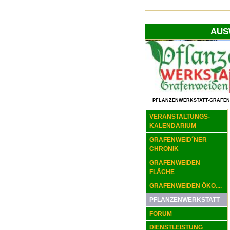
AUS
PFLANZENWERKSTATT-GRAFEN
VERANSTALTUNGS-
KALENDARIUM
GRAFENWEID´NER
CHRONIK
GRAFENWEIDEN
FLÄCHE
GRAFENWEIDEN ÖKO....
PFLANZENWERKSTATT
FORUM
DIENSTLEISTUNG