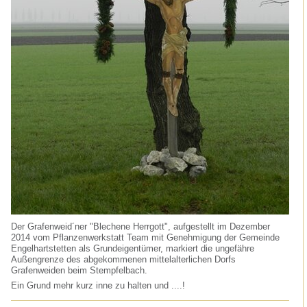
Der Grafenweid´ner "Blechene Herrgott", aufgestellt im Dezember
2014 vom Pflanzenwerkstatt Team mit Genehmigung der Gemeinde
Engelhartstetten als Grundeigentümer, markiert die ungefähre
Außengrenze des abgekommenen mittelalterlichen Dorfs
Grafenweiden beim Stempfelbach.
Ein Grund mehr kurz inne zu halten und ....!